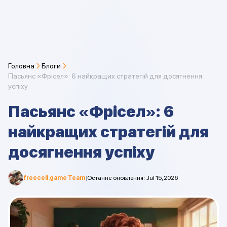
Головна
Блоги
Пасьянс «Фрісел»: 6 найкращих стратегій для досягнення
успіху
Пасьянс «Фрісел»: 6
найкращих стратегій для
досягнення успіху
freecell.game Team
|
Останнє оновлення
:
Jul 15, 2026