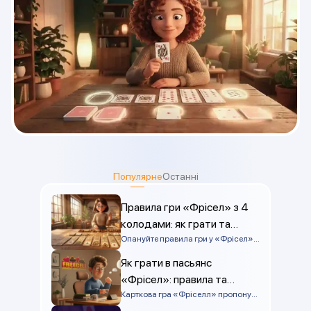
Популярне
Останні
Правила гри «Фрісел» з 4
колодами: як грати та
виграти
Опануйте правила гри у «Фрісел» з
4 колодами за допомогою цього
Як грати в пасьянс
простого посібника, в якому ви
знайдете інформацію про
«Фрісел»: правила та
підготовку до гри, хід гри та
поради
Карткова гра «Фріселл» пропонує
стратегії перемоги, що допоможуть
гравцям захопливий та