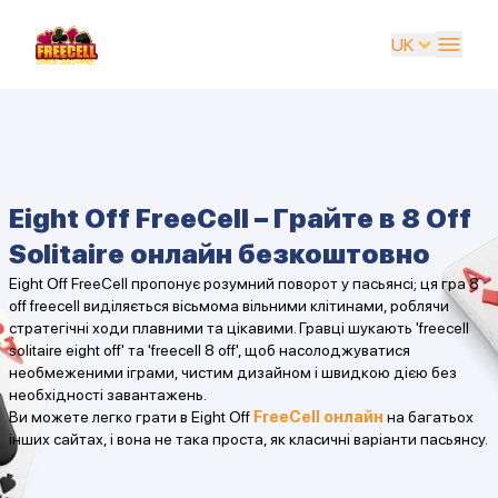
UK
EN
UK
DE
Eight Off FreeCell – Грайте в 8 Off
ES
Solitaire онлайн безкоштовно
FR
Eight Off FreeCell пропонує розумний поворот у пасьянсі; ця гра 8
off freecell виділяється вісьмома вільними клітинами, роблячи
IT
стратегічні ходи плавними та цікавими. Гравці шукають 'freecell
solitaire eight off' та 'freecell 8 off', щоб насолоджуватися
PT
необмеженими іграми, чистим дизайном і швидкою дією без
необхідності завантажень.
RU
Ви можете легко грати в Eight Off
FreeCell онлайн
на багатьох
інших сайтах, і вона не така проста, як класичні варіанти пасьянсу.
AR