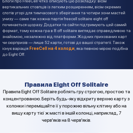
Блоги про FreeCell чітко описують цю розкладку: вісім
вертикальних стовпців із легким розширенням, вісім окремих
слотів угорі для тимчасового зберігання та чотири зони мастей
унизу — саме так кожна партія freecell solitaire eight off
починається щоразу. Додатки та сайти підтримують цей самий
формат, тому кожна гра в 8 off solitaire виглядає справедливою та
знайомою, незалежно від платформи. Жодних прихованих карт
чи сюрпризів — лише 52 карти, готові до вашої стратегії. Також
існує варіація
FreeCell на 4 колоди
, яка певною мірою подібна
до Eight Off.
Правила Eight Off Solitaire
Правила Eight Off Solitaire роблять гру строгою, простою та
концентрованою. Беріть будь-яку відкриту верхню карту з
колонки і переміщайте її у порожню вільну клітину або на
вищу карту тієї ж масті в іншій колонці, наприклад, 7
черв'яків на 8 черв'яків.