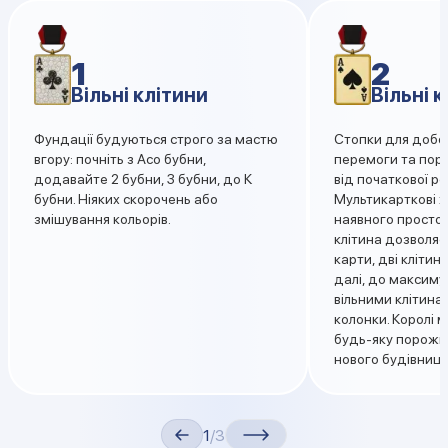
1
2
Вільні клітини
Вільні 
Фундації будуються строго за мастю
Стопки для добор
вгору: почніть з Асо бубни,
перемоги та пор
додавайте 2 бубни, 3 бубни, до К
від початкової ро
бубни. Ніяких скорочень або
Мультикарткові х
змішування кольорів.
наявного простор
клітина дозволяє
карти, дві клітини
далі, до максиму
вільними клітина
колонки. Королі 
будь-яку порожн
нового будівницт
1
/3