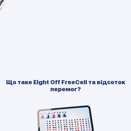
Що таке Eight Off FreeCell та відсоток
перемог?