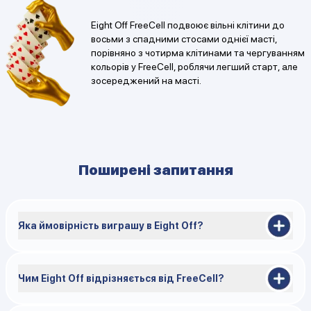
Eight Off FreeCell подвоює вільні клітини до
восьми з спадними стосами однієї масті,
порівняно з чотирма клітинами та чергуванням
кольорів у FreeCell, роблячи легший старт, але
зосереджений на масті.
Поширені запитання
Яка ймовірність виграшу в Eight Off?
Ймовірність виграшу в Eight Off становить 37,53% у
випадкових роздачах і значно зростає за умови правильної
стратегії, як підтверджують блоги про FreeCell.
Чим Eight Off відрізняється від FreeCell?
Eight Off використовує вісім вільних комірок і вимагає