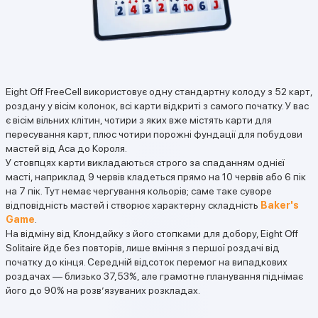
Eight Off FreeCell використовує одну стандартну колоду з 52 карт,
роздану у вісім колонок, всі карти відкриті з самого початку. У вас
є вісім вільних клітин, чотири з яких вже містять карти для
пересування карт, плюс чотири порожні фундації для побудови
мастей від Аса до Короля.
У стовпцях карти викладаються строго за спаданням однієї
масті, наприклад 9 червів кладеться прямо на 10 червів або 6 пік
на 7 пік. Тут немає чергування кольорів; саме таке суворе
відповідність мастей і створює характерну складність
Baker's
Game
.
На відміну від Клондайку з його стопками для добору, Eight Off
Solitaire йде без повторів, лише вміння з першої роздачі від
початку до кінця. Середній відсоток перемог на випадкових
роздачах — близько 37,53%, але грамотне планування піднімає
його до 90% на розв’язуваних розкладах.