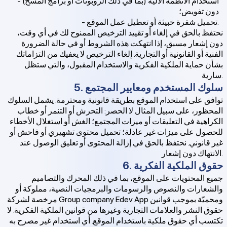
- استخدام الأنظمة الآلية (بما في ذلك الروبوتات أو برامج المسح)
دون تفويض؛
- تحميل شفرة خبيثة أو تعطيل عمل الموقع.
نحتفظ بالحق في إلغاء أو تقييد الترخيص الممنوح لك في أي وقت،
دون إشعار مسبق، إذا انتهكت هذه الشروط أو في حالة الضرورة
الفنية أو القانونية أو التجارية. إلغاء الترخيص لا يعفيك من التزاماتك
بشأن حماية الملكية الفكرية والاستخدام المقبول، والتي ستظل
سارية.
5. سلوك المستخدم ومعايير المجتمع
توافق على استخدام الموقع بطريقة قانونية ومحترمة. يشمل السلوك
المحظور، على سبيل المثال لا الحصر: التحرش أو التنمر أو خطاب
الكراهية في التعليقات أو ميزات المجتمع؛ الغش أو استغلال الأخطاء
للحصول على ميزات غير عادلة؛ تحميل محتوى تشهيري أو فاحش أو
غير قانوني. نحتفظ بالحق في إزالة المحتوى أو تعليق الوصول عند
الانتهاك دون إشعار.
6. حقوق الملكية الفكرية
جميع المحتويات على الموقع، بما في ذلك المحرك والتصاميم
والشعارات والنصوص والرسومات والبرمجيات النصية، مملوكة أو
مرخصة لشركة Group company Edev App ومحميّة بموجب قوانين
حقوق النشر والعلامات التجارية وغيرها من قوانين الملكية الفكرية. لا
تكتسب أي حقوق ملكية باستخدام الموقع. أي استخدام غير مصرح به