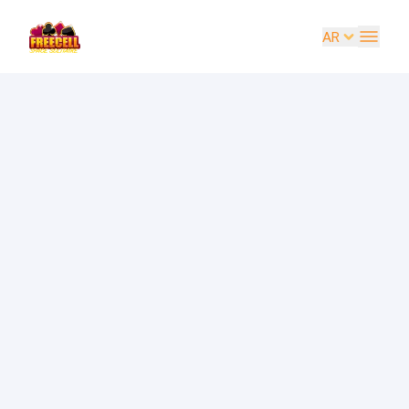
AR
EN
UK
DE
ES
FR
IT
PT
RU
AR