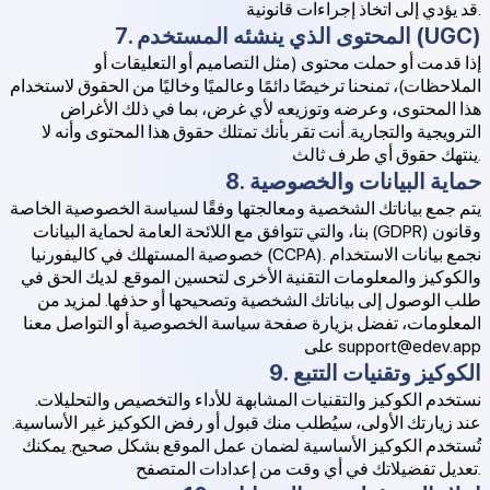
قد يؤدي إلى اتخاذ إجراءات قانونية.
7. المحتوى الذي ينشئه المستخدم (UGC)
إذا قدمت أو حملت محتوى (مثل التصاميم أو التعليقات أو
الملاحظات)، تمنحنا ترخيصًا دائمًا وعالميًا وخاليًا من الحقوق لاستخدام
هذا المحتوى، وعرضه وتوزيعه لأي غرض، بما في ذلك الأغراض
الترويجية والتجارية. أنت تقر بأنك تمتلك حقوق هذا المحتوى وأنه لا
ينتهك حقوق أي طرف ثالث.
8. حماية البيانات والخصوصية
يتم جمع بياناتك الشخصية ومعالجتها وفقًا لسياسة الخصوصية الخاصة
بنا، والتي تتوافق مع اللائحة العامة لحماية البيانات (GDPR) وقانون
خصوصية المستهلك في كاليفورنيا (CCPA). نجمع بيانات الاستخدام
والكوكيز والمعلومات التقنية الأخرى لتحسين الموقع. لديك الحق في
طلب الوصول إلى بياناتك الشخصية وتصحيحها أو حذفها. لمزيد من
المعلومات، تفضل بزيارة صفحة سياسة الخصوصية أو التواصل معنا
support@edev.app
على
9. الكوكيز وتقنيات التتبع
نستخدم الكوكيز والتقنيات المشابهة للأداء والتخصيص والتحليلات.
عند زيارتك الأولى، سيُطلب منك قبول أو رفض الكوكيز غير الأساسية.
تُستخدم الكوكيز الأساسية لضمان عمل الموقع بشكل صحيح. يمكنك
تعديل تفضيلاتك في أي وقت من إعدادات المتصفح.