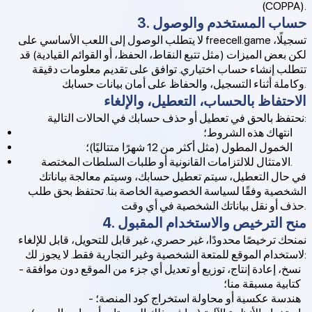
(COPPA).
3. حساب المستخدم والوصول
لا يتطلب الوصول إلى اللعب الأساسي على freecell.game تسجيلًا،
لكن بعض الميزات (مثل تتبع النقاط، الحفظ، أو القوائم القيادية) قد
تتطلب إنشاء حساب اختياري. توافق على تقديم معلومات دقيقة
وكاملة أثناء التسجيل، والحفاظ على أمان بيانات حسابك.
الاحتفاظ بالحساب، التعطيل، والإلغاء
نحتفظ بالحق في تعطيل أو حذف حسابك في الحالات التالية:
انتهاك هذه الشروط؛
الخمول المطول (مثل أكثر من 12 شهرًا متتاليًا)؛
الامتثال للالتزامات القانونية أو طلبات السلطات المختصة.
في حال التعطيل، سيتم تعطيل حسابك، وسيتم معالجة بياناتك
الشخصية وفقًا لسياسة الخصوصية الخاصة بنا. تحتفظ بحق طلب
حذف أو نقل بياناتك الشخصية في أي وقت.
4. منح الترخيص والاستخدام المقبول
نمنحك ترخيصًا محدودًا، غير حصري، غير قابل للتحويل، قابل للإلغاء
لاستخدام الموقع للمتعة الشخصية وغير التجارية فقط. لا يجوز لك:
- نسخ، إعادة إنتاج، توزيع أو تعديل أي جزء من الموقع دون موافقة
كتابية مسبقة منا؛
- هندسة عكسية أو محاولة استخراج كود المنصة؛