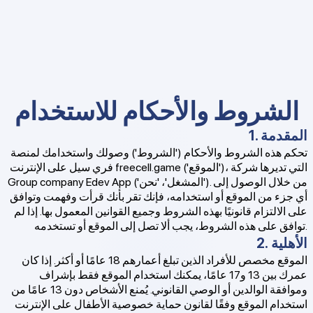
الشروط والأحكام للاستخدام
1. المقدمة
تحكم هذه الشروط والأحكام ('الشروط') وصولك واستخدامك لمنصة
فري سيل على الإنترنت freecell.game ('الموقع')، التي تديرها شركة
Group company Edev App ('المشغل'، 'نحن'). من خلال الوصول إلى
أي جزء من الموقع أو استخدامه، فإنك تقر بأنك قرأت وفهمت وتوافق
على الالتزام قانونيًا بهذه الشروط وجميع القوانين المعمول بها. إذا لم
توافق على هذه الشروط، يجب ألا تصل إلى الموقع أو تستخدمه.
2. الأهلية
الموقع مخصص للأفراد الذين تبلغ أعمارهم 18 عامًا أو أكثر. إذا كان
عمرك بين 13 و17 عامًا، يمكنك استخدام الموقع فقط بإشراف
وموافقة الوالدين أو الوصي القانوني. يُمنع الأشخاص دون 13 عامًا من
استخدام الموقع وفقًا لقانون حماية خصوصية الأطفال على الإنترنت