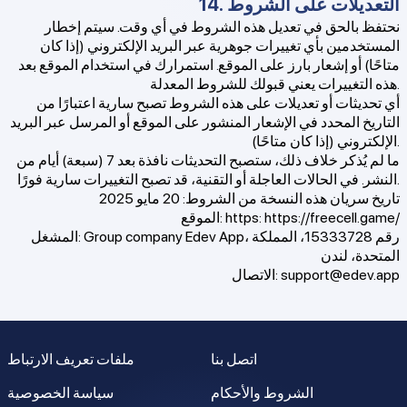
14. التعديلات على الشروط
نحتفظ بالحق في تعديل هذه الشروط في أي وقت. سيتم إخطار
المستخدمين بأي تغييرات جوهرية عبر البريد الإلكتروني (إذا كان
متاحًا) أو إشعار بارز على الموقع. استمرارك في استخدام الموقع بعد
هذه التغييرات يعني قبولك للشروط المعدلة.
أي تحديثات أو تعديلات على هذه الشروط تصبح سارية اعتبارًا من
التاريخ المحدد في الإشعار المنشور على الموقع أو المرسل عبر البريد
الإلكتروني (إذا كان متاحًا).
ما لم يُذكر خلاف ذلك، ستصبح التحديثات نافذة بعد 7 (سبعة) أيام من
النشر. في الحالات العاجلة أو التقنية، قد تصبح التغييرات سارية فورًا.
تاريخ سريان هذه النسخة من الشروط: 20 مايو 2025
https://freecell.game/
الموقع: https:
المشغل: Group company Edev App، رقم 15333728، المملكة
المتحدة، لندن
support@edev.app
الاتصال:
اتصل بنا
ملفات تعريف الارتباط
الشروط والأحكام
سياسة الخصوصية