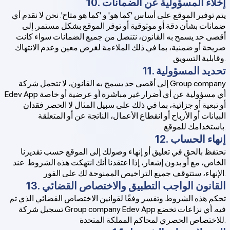
10. إخلاء المسؤولية عن الضمانات
يتم توفير الموقع على أساس 'كما هو' و 'كما هو متاح'. نحن لا نقدم أي
ضمانات بشأن دقة أو موثوقية أو توفر الموقع بشكل مستمر. إلى
أقصى حد يسمح به القانون، نتنصل من جميع الضمانات سواء كانت
صريحة أو ضمنية، بما في ذلك الملاءمة لغرض معين وعدم الانتهاك
وقابلية التسويق.
11. تحديد المسؤولية
إلى أقصى حد يسمح به القانون، لا تتحمل شركة Group company
Edev App أي مسؤولية عن أي أضرار غير مباشرة أو عرضية أو خاصة
أو تبعية أو جزائية، بما في ذلك على سبيل المثال لا الحصر فقدان
البيانات أو الأرباح أو انقطاع الأعمال، الناتجة عن أو المتعلقة
باستخدامك للموقع.
12. إنهاء الحساب
نحتفظ بالحق في تعليق أو إنهاء وصولك إلى الموقع حسب تقديرنا
الخاص، مع أو بدون إشعار، إذا اعتقدنا أنك انتهكت هذه الشروط. عند
الإنهاء، ستتوقف جميع التراخيص الممنوحة لك على الفور.
13. القانون الواجب التطبيق والاختصاص القضائي
تحكم هذه الشروط وتفسر وفقًا لقوانين الاختصاص القضائي الذي تم
تسجيل شركة Group company Edev App فيه. أي نزاعات تخضع
للاختصاص الحصري لمحاكم المملكة المتحدة.