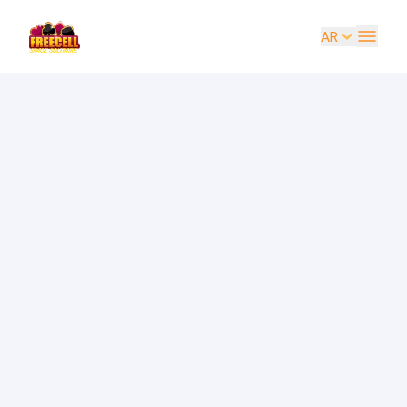
AR
EN
UK
DE
ES
FR
IT
PT
RU
AR