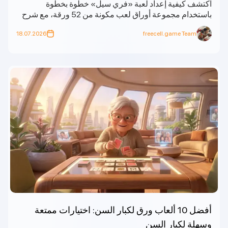
اكتشف كيفية إعداد لعبة «فري سيل» خطوة بخطوة
باستخدام مجموعة أوراق لعب مكونة من 52 ورقة، مع شرح
واضح لتوزيع الأوراق في «التابلو»، ووضع «الخلايا الحرة»،
18.07.2026
freecell.game Team
وقواعد «الأساس».
أفضل 10 ألعاب ورق لكبار السن: اختيارات ممتعة
وسهلة لكبار السن