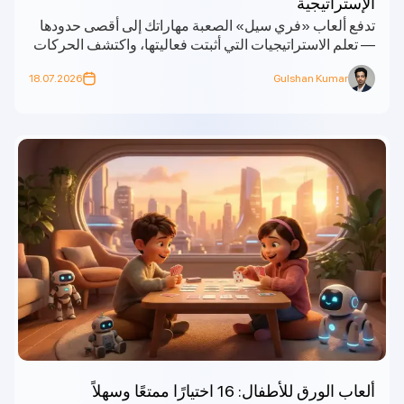
الإستراتيجية
تدفع ألعاب «فري سيل» الصعبة مهاراتك إلى أقصى حدودها
— تعلم الاستراتيجيات التي أثبتت فعاليتها، واكتشف الحركات
الخفية، واتقن التعامل مع التوزيعات الصعبة لتحسين أسلوب
18.07.2026
Gulshan Kumar
لعبك والفوز في كثير من الأحيان.
ألعاب الورق للأطفال: 16 اختيارًا ممتعًا وسهلاً