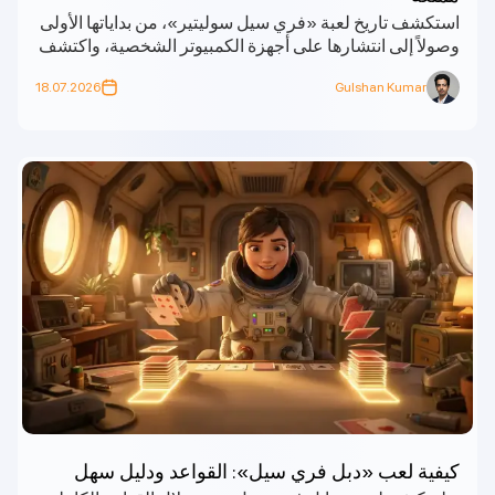
استكشف تاريخ لعبة «فري سيل سوليتير»، من بداياتها الأولى
وصولاً إلى انتشارها على أجهزة الكمبيوتر الشخصية، واكتشف
كيف أصبحت هذه اللعبة الكلاسيكية المفضلة لدى الناس في
18.07.2026
Gulshan Kumar
جميع أنحاء العالم.
كيفية لعب «دبل فري سيل»: القواعد ودليل سهل