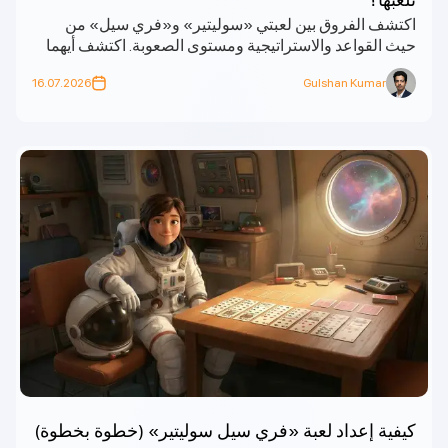
اكتشف الفروق بين لعبتي «سوليتير» و«فري سيل» من
حيث القواعد والاستراتيجية ومستوى الصعوبة. اكتشف أيهما
أسهل في الفوز وأي اللعبتين تناسبك أكثر.
16.07.2026
Gulshan Kumar
كيفية إعداد لعبة «فري سيل سوليتير» (خطوة بخطوة)