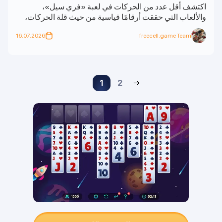
اكتشف أقل عدد من الحركات في لعبة «فري سيل»،
والألعاب التي حققت أرقامًا قياسية من حيث قلة الحركات،
وعدد البطاقات التي يمكنك تحريكها دفعة واحدة باستخدام
16.07.2026
freecell.game Team
الحركات الفائقة والاستراتيجية الذكية.
1
2
→