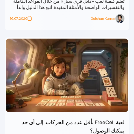
تعلم كيفية لعب «دابل فري سيل» من خلال القواعد الكاملة
والتفسيرات الواضحة والأمثلة المفيدة. اتبع هذا الدليل وابدأ
بلعب «دابل فري سيل» اليوم.
16.07.2026
Gulshan Kumar
لعبة FreeCell بأقل عدد من الحركات: إلى أي حد
يمكنك الوصول؟