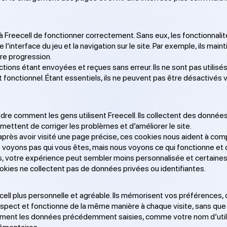
 à Freecell de fonctionner correctement. Sans eux, les fonctionnali
l’interface du jeu et la navigation sur le site. Par exemple, ils m
tre progression.
tions étant envoyées et reçues sans erreur. Ils ne sont pas utilisés
t fonctionnel. Étant essentiels, ils ne peuvent pas être désactivés 
e comment les gens utilisent Freecell. Ils collectent des données
ttent de corriger les problèmes et d’améliorer le site.
 après avoir visité une page précise, ces cookies nous aident à co
 voyons pas qui vous êtes, mais nous voyons ce qui fonctionne et 
, votre expérience peut sembler moins personnalisée et certaines 
okies ne collectent pas de données privées ou identifiantes.
ell plus personnelle et agréable. Ils mémorisent vos préférences, c
aspect et fonctionne de la même manière à chaque visite, sans que 
galement les données précédemment saisies, comme votre nom d’util