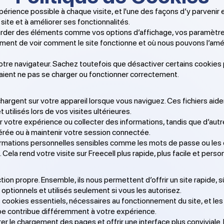
érience possible à chaque visite, et l'une des façons d’y parvenir e
ite et à améliorer ses fonctionnalités.
garder des éléments comme vos options d’affichage, vos paramètres 
ment de voir comment le site fonctionne et où nous pouvons l’amél
tre navigateur. Sachez toutefois que désactiver certains cookies 
raient ne pas se charger ou fonctionner correctement.
argent sur votre appareil lorsque vous naviguez. Ces fichiers aident 
utilisés lors de vos visites ultérieures.
er votre expérience ou collecter des informations, tandis que d’aut
férée ou à maintenir votre session connectée.
nformations personnelles sensibles comme les mots de passe ou les
. Cela rend votre visite sur Freecell plus rapide, plus facile et perso
ion propre. Ensemble, ils nous permettent d’offrir un site rapide, sû
optionnels et utilisés seulement si vous les autorisez.
s cookies essentiels, nécessaires au fonctionnement du site, et le
ype contribue différemment à votre expérience.
er le chargement des pages et offrir une interface plus conviviale.