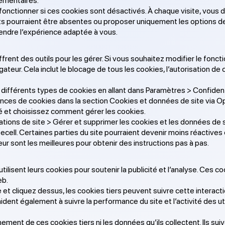
émentaires.
en fonctionner si ces cookies sont désactivés. À chaque visite, vo
ts pourraient être absentes ou proposer uniquement les options de 
 rendre l’expérience adaptée à vous.
ffrent des outils pour les gérer. Si vous souhaitez modifier le fonc
teur. Cela inclut le blocage de tous les cookies, l’autorisation de
différents types de cookies en allant dans Paramètres > Confidenti
rences de cookies dans la section Cookies et données de site via Op
ité et choisissez comment gérer les cookies.
tions de site > Gérer et supprimer les cookies et les données de s
ell. Certaines parties du site pourraient devenir moins réactives 
ur sont les meilleures pour obtenir des instructions pas à pas.
tilisent leurs cookies pour soutenir la publicité et l’analyse. Ces c
eb.
e et cliquez dessus, les cookies tiers peuvent suivre cette interact
nt également à suivre la performance du site et l’activité des ut
ement de ces cookies tiers ni les données qu’ils collectent. Ils suiv