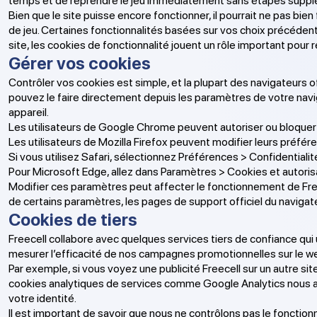
temps et de reprendre le jeu immédiatement sans étapes suppl
Bien que le site puisse encore fonctionner, il pourrait ne pas bi
de jeu. Certaines fonctionnalités basées sur vos choix précéden
site, les cookies de fonctionnalité jouent un rôle important pour
Gérer vos cookies
Contrôler vos cookies est simple, et la plupart des navigateurs o
pouvez le faire directement depuis les paramètres de votre naviga
appareil.
Les utilisateurs de Google Chrome peuvent autoriser ou bloquer 
Les utilisateurs de Mozilla Firefox peuvent modifier leurs préfé
Si vous utilisez Safari, sélectionnez Préférences > Confidential
Pour Microsoft Edge, allez dans Paramètres > Cookies et autorisa
Modifier ces paramètres peut affecter le fonctionnement de Freec
de certains paramètres, les pages de support officiel du navigate
Cookies de tiers
Freecell collabore avec quelques services tiers de confiance qui u
mesurer l’efficacité de nos campagnes promotionnelles sur le w
Par exemple, si vous voyez une publicité Freecell sur un autre sit
cookies analytiques de services comme Google Analytics nous aide
votre identité.
Il est important de savoir que nous ne contrôlons pas le fonctionn