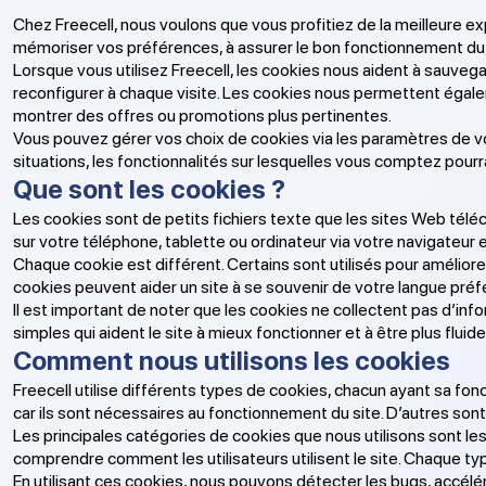
Chez Freecell, nous voulons que vous profitiez de la meilleure exp
mémoriser vos préférences, à assurer le bon fonctionnement du s
Lorsque vous utilisez Freecell, les cookies nous aident à sauve
reconfigurer à chaque visite. Les cookies nous permettent égale
montrer des offres ou promotions plus pertinentes.
Vous pouvez gérer vos choix de cookies via les paramètres de vo
situations, les fonctionnalités sur lesquelles vous comptez pour
Que sont les cookies ?
Les cookies sont de petits fichiers texte que les sites Web téléch
sur votre téléphone, tablette ou ordinateur via votre navigateur et 
Chaque cookie est différent. Certains sont utilisés pour amélior
cookies peuvent aider un site à se souvenir de votre langue pré
Il est important de noter que les cookies ne collectent pas d’i
simples qui aident le site à mieux fonctionner et à être plus fluide
Comment nous utilisons les cookies
Freecell utilise différents types de cookies, chacun ayant sa fonct
car ils sont nécessaires au fonctionnement du site. D’autres sont 
Les principales catégories de cookies que nous utilisons sont le
comprendre comment les utilisateurs utilisent le site. Chaque t
En utilisant ces cookies, nous pouvons détecter les bugs, accélér