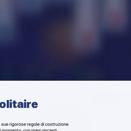
litaire
e sue rigorose regole di costruzione
si momento, con mani vincenti