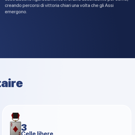
creando percorsi di vittoria chiari una volta che gli Assi
emergono.
taire
3
Celle libere