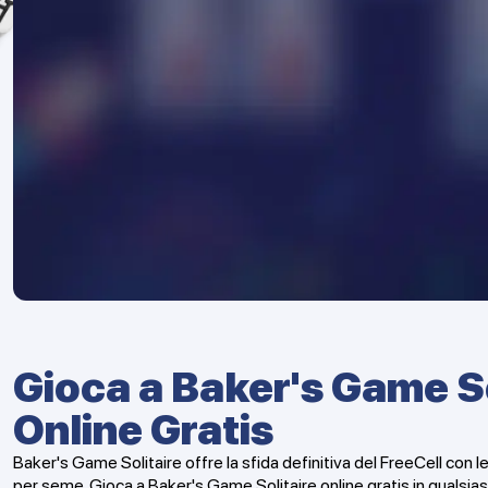
Gioca a Baker's Game So
Online Gratis
Baker's Game Solitaire offre la sfida definitiva del FreeCell con l
per seme. Gioca a Baker's Game Solitaire online gratis in qualsia