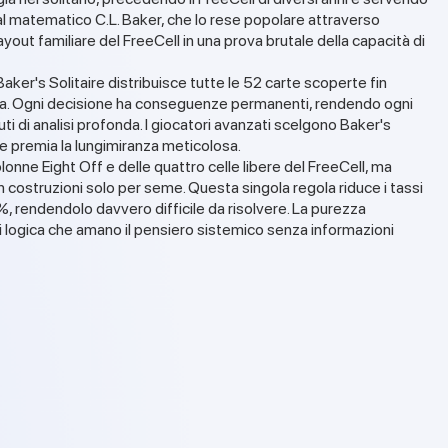
al matematico C.L. Baker, che lo rese popolare attraverso
yout familiare del FreeCell in una prova brutale della capacità di
 Baker's Solitaire distribuisce tutte le 52 carte scoperte fin
una. Ogni decisione ha conseguenze permanenti, rendendo ogni
uti di analisi profonda. I giocatori avanzati scelgono Baker's
e premia la lungimiranza meticolosa.
onne Eight Off e delle quattro celle libere del FreeCell, ma
n costruzioni solo per seme. Questa singola regola riduce i tassi
%, rendendolo davvero difficile da risolvere. La purezza
i logica che amano il pensiero sistemico senza informazioni