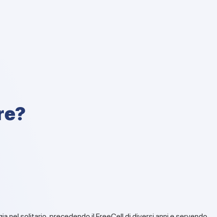
re?
a nel solitario, precedendo il FreeCell di diversi anni e servendo