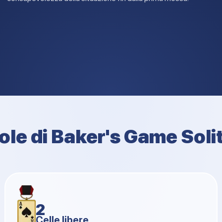
le di Baker's Game Soli
2
Celle libere