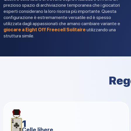
prezioso spazio di archiviazione temporanea che i giocatori
esperti considerano la loro risorsa più importante. Questa
configurazione è estremamente versatile ed è spesso
utilizzata dagli appassionati che amano cambiare variante e
giocare a Eight Off Freecell Solitaire
utilizzando una
struttura simile.
Rego
1
Celle libere