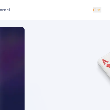
ornei
IT
EN
UK
DE
ES
FR
IT
PT
RU
AR