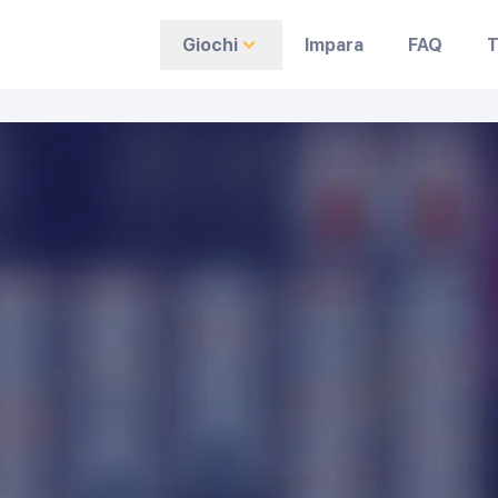
Giochi
Impara
FAQ
T