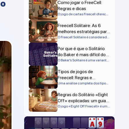
 o
Como jogar o FreeCell:
Regras e dicas
O jogo de cartas Freecell oferece
aos jogadores uma experiência
emocionante e envolvente. É uma
Freecell Solitaire: As 6
opção de jogo ideal para quem
melhores estratégias para
gosta de aplicar estratégias e
o sucesso
O Freecell Solitaire é considerado
quer relaxar. Quase todas as
um dos jogos de cartas mais
partidas de Freecell podem ser
populares do mundo. O jogo
Por que é que o Solitário
ganhas se se utilizar a
combina habilidade, sorte e
do Baker é mais difícil do
abordagem certa.
estratégia.
que se pensa
O Baker’s Solitaire é uma variante
difícil do Freecell com muitas
semelhanças. À primeira vista,
Tipos de jogos de
não é fácil perceber, mas uma
Freecell: Regras e
diferença importante é que exige
diferenças
Uma análise completa dos tipos
um nível de habilidade diferente.
de jogo do FreeCell, incluindo
Os jogadores que experimentam
regras, níveis de dificuldade e
Regras do Solitário «Eight
o jogo à espera de uma
principais diferenças. Conheça
Off» explicadas: um guia
experiência familiar ficam
todas as variações do FreeCell
completo para
O jogo «Eight Off Freecell» é uma
frequentemente desiludidos. O
num único local.
variação do famoso Solitário
empilhamento por naipe, as
principiantes
Freecell, jogado com um baralho
regras mais rigorosas e as opções
de cartas. O objetivo principal do
de movimento limitadas são de
jogo é mover todas as cartas,
enlouquecer. Para ganhar, é