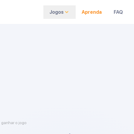
Jogos
Aprenda
FAQ
e ganhar o jogo