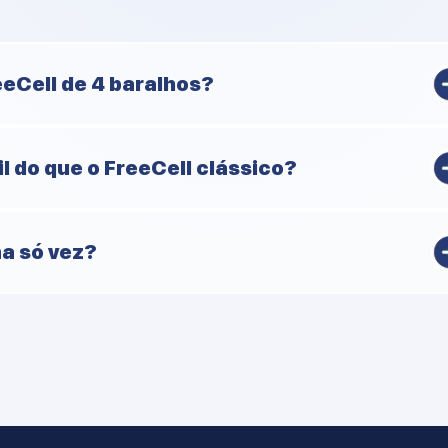
eeCell de 4 baralhos?
ribuídas por quatro baralhos completos. Isto corresponde a quatro
il do que o FreeCell clássico?
e solitário.
 as colunas são extremamente profundas devido à enorme quantidad
ma só vez?
r uma carta valiosa para uma posição sem saída ou causar uma falta
e quando estas estão na ordem correta e têm cores alternadas. O
usivamente pelo número de células livres ou colunas vazias que s