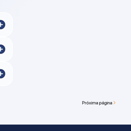
e de
 de
e
Próxima página