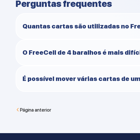
Perguntas frequentes
Quantas cartas são utilizadas no Fr
Um jogo de FreeCell de 4 baralhos tem 208 cartas, dist
O FreeCell de 4 baralhos é mais difíc
vezes o número de cartas que se teria num jogo normal d
É muito mais difícil do que o tradicional, uma vez que
É possível mover várias cartas de u
cartas. É preciso antecipar-se bastante, para não move
espaço.
É possível deslizar uma série de cartas simultaneament
tamanho da pilha que se pode mover é determinado excl
Página anterior
tiver.