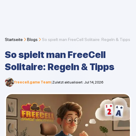
Startseite
Blogs
So spielt man FreeCell Solitaire: Regeln & Tipps
So spielt man FreeCell
Solitaire: Regeln & Tipps
freecell.game Team
|
Zuletzt aktualisiert
:
Jul 14, 2026