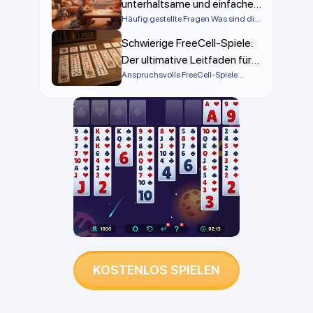
Einzelpersonen und Gruppen, die das
unterhaltsame und einfache
Gedächtnis trainieren, Spaß machen
Vorschläge
Häufig gestellte Fragen Was sind die
und die sozialen Kontakte fördern.
besten Kartenspiele für Kinder? Die
Schwierige FreeCell-Spiele:
besten Spiele für Kinder zwischen 4
und 12 Jahren sind „Go Fish“, „Uno“,
Der ultimative Leitfaden für
„War“ und „Snap“. Die Spielregeln
Herausforderungen und
Anspruchsvolle FreeCell-Spiele
dieser Spiele sind einfach und
bringen Ihre Fähigkeiten an ihre
Strategien
basieren auf Zufall und Schnelligkeit.
Grenzen – lernen Sie bewährte
Sie eignen sich perfekt für endloses
Strategien, entdecken Sie versteckte
Wiederholen und Familienspaß.
Züge und meistern Sie knifflige
Welches Kartenspiel ist für Kinder
Kartenverteilungen, um Ihr Spiel zu
leicht zu erlernen? „Go Fish“ gehört zu
verbessern und öfter zu gewinnen.
den einfachsten Spielen. Es hilft
ihnen, innerhalb weniger Minuten
gute soziale Umgangsformen zu
üben und ihr Gedächtnis zu
trainieren. Sind Kartenspiele gut für
die kindliche Entwicklung? Ja, sie
helfen Kindern, sich zu konzentrieren
und Mathematik zu lernen, ohne
Bildschirme zu benutzen. Außerdem
KOSTENLOS SPIELEN
lernen sie, zu warten und geduldig zu
sein, während sie mit anderen
spielen. Welche Kartenspiele können
Kinder alleine spielen? Kartenspiele,