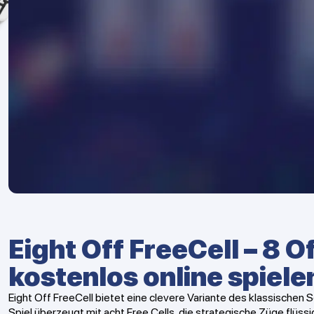
Eight Off FreeCell – 8 Of
kostenlos online spiele
Eight Off FreeCell bietet eine clevere Variante des klassischen S
Spiel überzeugt mit acht Free Cells, die strategische Züge flüs