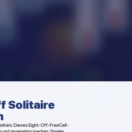
f Solitaire
n
olitärs. Dieses Eight-Off-FreeCell-
sig und angenehm machen. Spieler