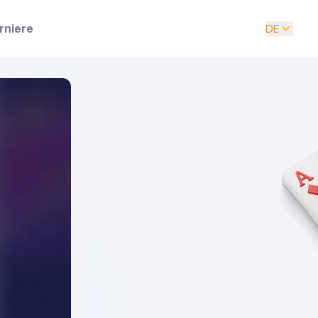
rniere
DE
EN
UK
DE
ES
FR
IT
PT
RU
AR