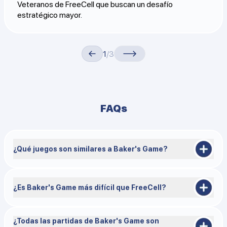
Veteranos de FreeCell que buscan un desafío
estratégico mayor.
1
/3
FAQs
¿Qué juegos son similares a Baker's Game?
FreeCell, Eight Off, Seahaven Towers, HardCell, Double FreeCell.
¿Es Baker's Game más difícil que FreeCell?
Sí, Baker's Game es considerablemente más difícil que FreeCell.
FreeCell tiene una tasa de victoria de aproximadamente el 42 %,
¿Todas las partidas de Baker's Game son
mientras que Baker's Game baja a solo un 11 % debido a las