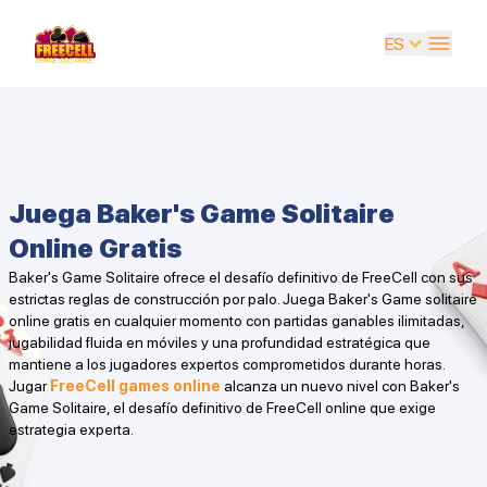
ES
EN
UK
DE
Juega Baker's Game Solitaire
ES
Online Gratis
FR
Baker's Game Solitaire ofrece el desafío definitivo de FreeCell con sus
estrictas reglas de construcción por palo. Juega Baker's Game solitaire
IT
online gratis en cualquier momento con partidas ganables ilimitadas,
jugabilidad fluida en móviles y una profundidad estratégica que
PT
mantiene a los jugadores expertos comprometidos durante horas.
Jugar
FreeCell games online
alcanza un nuevo nivel con Baker's
RU
Game Solitaire, el desafío definitivo de FreeCell online que exige
estrategia experta.
AR