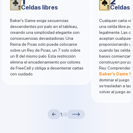
1
2
Celdas libres
Celdas l
Baker's Game exige secuencias
Cualquier carta vis
descendentes por palo en el tableau,
una celda libre p
creando una simplicidad elegante con
legalmente. Las c
consecuencias devastadoras. Una
aceptan cualquier 
Reina de Picas solo puede colocarse
proporcionando una
sobre un Rey de Picas; un 7 solo sobre
cuando las celdas 
un 8 del mismo palo. Esta restricción
bases comienzan c
elimina el encadenamiento por colores
construyen por pal
de FreeCell y obliga a desenterrar cartas
Rey. Comprender 
con cuidado.
Baker's Game So
dominar el juego. 
se trasladan a la
volver al juego act
1
/3