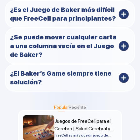
¿Es el Juego de Baker más difícil
que FreeCell para principiantes?
Sí, el Juego de Baer es más difícil porque las cartas se
¿Se puede mover cualquier carta
construyen por palo. Los principiantes suelen
a una columna vacía en el Juego
encontrarlo más desafiante que FreeCell.
de Baker?
Sí, cualquier carta se puede colocar en una columna
¿El Baker’s Game siempre tiene
vacía. Sin embargo, es muy importante usar las
solución?
columnas vacías con inteligencia.
No todas las partidas tienen solución. Aun así, una
buena planificación y movimientos cuidadosos
Popular
Reciente
aumentan considerablemente las posibilidades de
ganar.
Juegos de FreeCell para el
Cerebro | Salud Cerebral y
Mejora Cognitiva
FreeCell es más que un juego de