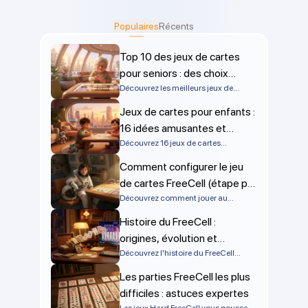
moment privilégié. Ce sont de bonnes options de jeux
Parmi les jeux de cartes célèbres et captivants pour les
de cartes pour les couples.
enfants, on trouve des classiques comme Uno, Go Fish,
Populaires
Récents
Crazy Eights, War et Snap.
Top 10 des jeux de cartes
pour seniors : des choix
amusants et faciles pour les
Découvrez les meilleurs jeux de
cartes pour seniors, notamment des
personnes âgées
Jeux de cartes pour enfants :
jeux simples à jouer seul ou en
groupe, qui stimulent la mémoire,
16 idées amusantes et
favorisent le plaisir et renforcent les
faciles
Découvrez 16 jeux de cartes
liens sociaux.
amusants pour les enfants, parmi
Comment configurer le jeu
lesquels des jeux simples à jouer seul
ou en groupe qui stimulent la
de cartes FreeCell (étape par
mémoire, les compétences en calcul
étape)
Découvrez comment jouer au
et les interactions sociales.
FreeCell étape par étape avec un jeu
Histoire du FreeCell :
de 52 cartes : la disposition des
cartes sur le tableau, le placement
origines, évolution et
des piles libres et les règles des piles
anecdotes
Découvrez l'histoire du FreeCell
de base vous sont expliqués en
Solitaire, depuis ses origines jusqu'à
détail.
Les parties FreeCell les plus
son essor sur les ordinateurs
personnels, et découvrez comment
difficiles : astuces expertes
ce jeu de cartes classique est devenu
Les jeux Hard FreeCell vous poussent