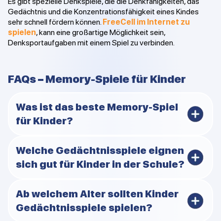
Es gibt spezielle Denkspiele, die die Denkfähigkeiten, das
Gedächtnis und die Konzentrationsfähigkeit eines Kindes
sehr schnell fördern können.
FreeCell im Internet zu
spielen
, kann eine großartige Möglichkeit sein,
Denksportaufgaben mit einem Spiel zu verbinden.
FAQs – Memory-Spiele für Kinder
Was ist das beste Memory-Spiel
für Kinder?
Das klassische Spiel „Concentration“ (Kartenpaare
Welche Gedächtnisspiele eignen
finden) ist das absolut beste. Es ist völlig kostenlos,
sich gut für Kinder in der Schule?
lässt sich leicht oder schwer gestalten und trainiert
gleichzeitig das visuelle Gedächtnis und die
Konzentration.
Hörspiele wie „Beat the Drum“ oder Spiele, bei denen
Ab welchem Alter sollten Kinder
es darum geht, Details auf Bildern an der Tafel zu
Gedächtnisspiele spielen?
erkennen, funktionieren am besten. Sie erfordern