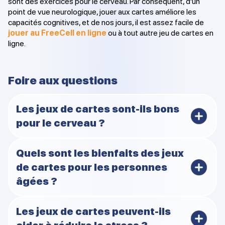
sont des exercices pour le cerveau. Par conséquent, d'un
point de vue neurologique, jouer aux cartes améliore les
capacités cognitives, et de nos jours, il est assez facile de
jouer au FreeCell en ligne
ou à tout autre jeu de cartes en
ligne.
Foire aux questions
Les jeux de cartes sont-ils bons
pour le cerveau ?
Oui. Jouer aux cartes fait appel à diverses activités
Quels sont les bienfaits des jeux
cérébrales telles que la mémoire, le raisonnement
de cartes pour les personnes
spatial et la planification. Ces activités maintiennent le
âgées ?
cerveau actif et peuvent améliorer les capacités
cognitives.
Jouer aux cartes est une activité idéale pour permettre
Les jeux de cartes peuvent-ils
aux personnes âgées de rester socialement actives et