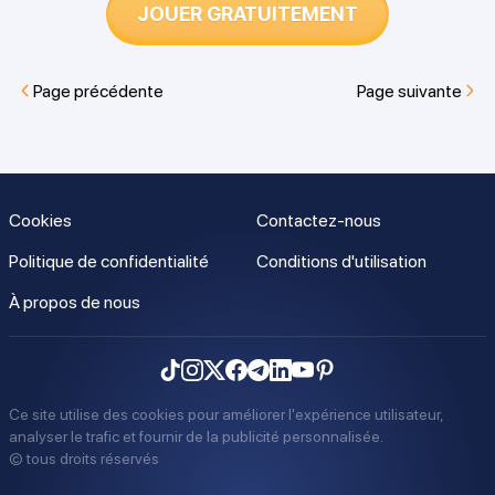
JOUER GRATUITEMENT
Page précédente
Page suivante
Cookies
Contactez-nous
Politique de confidentialité
Conditions d'utilisation
À propos de nous
Ce site utilise des cookies pour améliorer l'expérience utilisateur,
analyser le trafic et fournir de la publicité personnalisée.
©
tous droits réservés