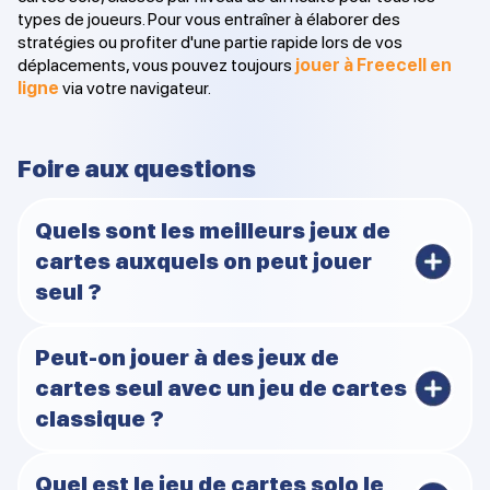
types de joueurs. Pour vous entraîner à élaborer des
stratégies ou profiter d'une partie rapide lors de vos
déplacements, vous pouvez toujours
jouer à Freecell en
ligne
via votre navigateur.
Foire aux questions
Quels sont les meilleurs jeux de
cartes auxquels on peut jouer
seul ?
Les plus courants sont le Klondike Solitaire, le FreeCell
Peut-on jouer à des jeux de
et le Spider Solitaire. Pour changer un peu, essayez le
cartes seul avec un jeu de cartes
Pyramid ou le TriPeaks : vous profiterez d'une
classique ?
disposition différente et de parties plus rapides.
Oui. Vous pouvez jouer à n'importe lequel des jeux cités
Quel est le jeu de cartes solo le